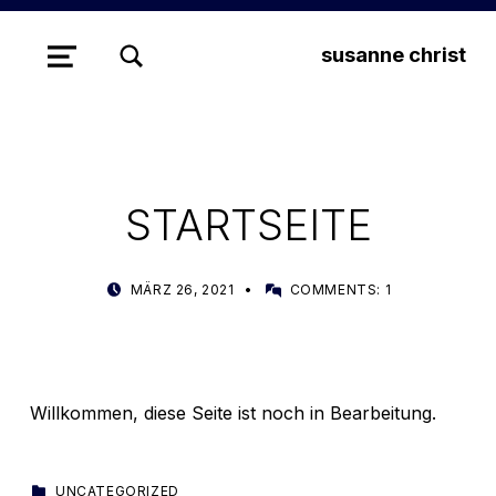
SEARCH
susanne christ
Suchen nach:
MENU
STARTSEITE
POSTED ON:
WRITTEN BY:
MÄRZ 26, 2021
COMMENTS:
1
TIMCHRIST_UBZ85O7X
Willkommen, diese Seite ist noch in Bearbeitung.
CATEGORIZED IN:
UNCATEGORIZED